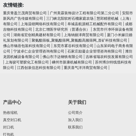
友情链接:
重庆青盈兰茂商贸有限公司
|
广州美霖装饰设计工程有限公司第二分公司
|
安阳市
新风尚广告传媒有限公司
|
三门峡北阳软籽石榴家庭农场
|
慧郢精密机械（上海）
有限公司
|
上海温锴网络科技有限公司
|
阜城县航源精工机械配件有限公司
|
成都
吉物科技有限公司
|
北京仁增医学研究所（普通合伙）
|
东莞市仟净环保设备有限
公司
|
湖南省宏创精典建材有限公司
|
上海纳丽泽商贸有限公司
|
厦门小米嫁日婚
礼策划有限公司
|
聚氨酯筛板_聚氨酯筛网_聚氨酯高频筛网_首矿科技有限公司
|
佛山市镝蓓包装科技有限公司
|
东莞市雾谷科技有限公司
|
山东呆码电子商务有限
公司
|
宁波卓仁企业管理咨询有限公司
|
石家庄励凝企业管理咨询有限公司
|
潍坊
龙固机械设备有限公司
|
佛山市汴达钢铁有限公司
|
吉林省瑞农科技发展有限公司
|
上海骏可塑胶化工有限公司
|
嵊州市新康机械有限公司
|
苏州博尔特线缆科技有
限公司
|
江西创泉信息科技有限公司
|
重庆喜气洋洋商贸有限公司
|
产品中心
关于我们
热收缩机
公司简介
真空封口机
加入我们
封口机
联系我们
打包机