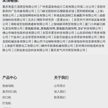
友情链接:
重庆青盈兰茂商贸有限公司
|
广州美霖装饰设计工程有限公司第二分公司
|
安阳市
新风尚广告传媒有限公司
|
三门峡北阳软籽石榴家庭农场
|
慧郢精密机械（上海）
有限公司
|
上海温锴网络科技有限公司
|
阜城县航源精工机械配件有限公司
|
成都
吉物科技有限公司
|
北京仁增医学研究所（普通合伙）
|
东莞市仟净环保设备有限
公司
|
湖南省宏创精典建材有限公司
|
上海纳丽泽商贸有限公司
|
厦门小米嫁日婚
礼策划有限公司
|
聚氨酯筛板_聚氨酯筛网_聚氨酯高频筛网_首矿科技有限公司
|
佛山市镝蓓包装科技有限公司
|
东莞市雾谷科技有限公司
|
山东呆码电子商务有限
公司
|
宁波卓仁企业管理咨询有限公司
|
石家庄励凝企业管理咨询有限公司
|
潍坊
龙固机械设备有限公司
|
佛山市汴达钢铁有限公司
|
吉林省瑞农科技发展有限公司
|
上海骏可塑胶化工有限公司
|
嵊州市新康机械有限公司
|
苏州博尔特线缆科技有
限公司
|
江西创泉信息科技有限公司
|
重庆喜气洋洋商贸有限公司
|
产品中心
关于我们
热收缩机
公司简介
真空封口机
加入我们
封口机
联系我们
打包机