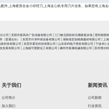
配件,上海硬质合金小径镗刀,上海走心机专用刀片业务。如果您有上海走
分公司
|
安阳市新风尚广告传媒有限公司
|
三门峡北阳软籽石榴家庭农场
|
慧郢精密
所（普通合伙）
|
东莞市仟净环保设备有限公司
|
湖南省宏创精典建材有限公司
|
上海
包装科技有限公司
|
东莞市雾谷科技有限公司
|
山东呆码电子商务有限公司
|
宁波卓仁
技发展有限公司
|
上海骏可塑胶化工有限公司
|
嵊州市新康机械有限公司
|
苏州博尔特
关于我们
新闻资讯
公司简介
公司新闻
加入我们
行业资讯