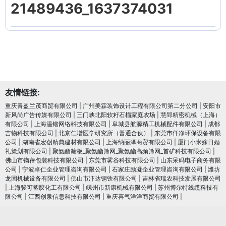
21489436_1637374031
友情链接:
重庆青盈兰茂商贸有限公司
|
广州美霖装饰设计工程有限公司第二分公司
|
安阳市
新风尚广告传媒有限公司
|
三门峡北阳软籽石榴家庭农场
|
慧郢精密机械（上海）
有限公司
|
上海温锴网络科技有限公司
|
阜城县航源精工机械配件有限公司
|
成都
吉物科技有限公司
|
北京仁增医学研究所（普通合伙）
|
东莞市仟净环保设备有限
公司
|
湖南省宏创精典建材有限公司
|
上海纳丽泽商贸有限公司
|
厦门小米嫁日婚
礼策划有限公司
|
聚氨酯筛板_聚氨酯筛网_聚氨酯高频筛网_首矿科技有限公司
|
佛山市镝蓓包装科技有限公司
|
东莞市雾谷科技有限公司
|
山东呆码电子商务有限
公司
|
宁波卓仁企业管理咨询有限公司
|
石家庄励凝企业管理咨询有限公司
|
潍坊
龙固机械设备有限公司
|
佛山市汴达钢铁有限公司
|
吉林省瑞农科技发展有限公司
|
上海骏可塑胶化工有限公司
|
嵊州市新康机械有限公司
|
苏州博尔特线缆科技有
限公司
|
江西创泉信息科技有限公司
|
重庆喜气洋洋商贸有限公司
|