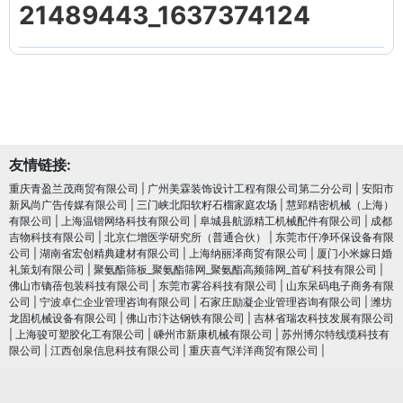
21489443_1637374124
友情链接:
重庆青盈兰茂商贸有限公司
|
广州美霖装饰设计工程有限公司第二分公司
|
安阳市
新风尚广告传媒有限公司
|
三门峡北阳软籽石榴家庭农场
|
慧郢精密机械（上海）
有限公司
|
上海温锴网络科技有限公司
|
阜城县航源精工机械配件有限公司
|
成都
吉物科技有限公司
|
北京仁增医学研究所（普通合伙）
|
东莞市仟净环保设备有限
公司
|
湖南省宏创精典建材有限公司
|
上海纳丽泽商贸有限公司
|
厦门小米嫁日婚
礼策划有限公司
|
聚氨酯筛板_聚氨酯筛网_聚氨酯高频筛网_首矿科技有限公司
|
佛山市镝蓓包装科技有限公司
|
东莞市雾谷科技有限公司
|
山东呆码电子商务有限
公司
|
宁波卓仁企业管理咨询有限公司
|
石家庄励凝企业管理咨询有限公司
|
潍坊
龙固机械设备有限公司
|
佛山市汴达钢铁有限公司
|
吉林省瑞农科技发展有限公司
|
上海骏可塑胶化工有限公司
|
嵊州市新康机械有限公司
|
苏州博尔特线缆科技有
限公司
|
江西创泉信息科技有限公司
|
重庆喜气洋洋商贸有限公司
|